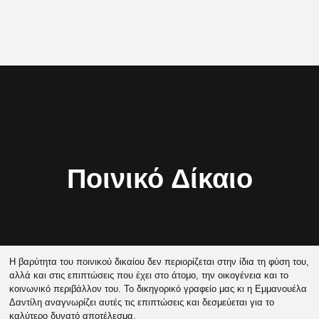
Ποινικό Δίκαιο
Η βαρύτητα του ποινικού δικαίου δεν περιορίζεται στην ίδια τη φύση του,
αλλά και στις επιπτώσεις που έχει στο άτομο, την οικογένεια και το
κοινωνικό περιβάλλον του. Το δικηγορικό γραφείο μας κι η Εμμανουέλα
Δαντίλη αναγνωρίζει αυτές τις επιπτώσεις και δεσμεύεται για το
καλύτερο δυνατό αποτέλεσμα.