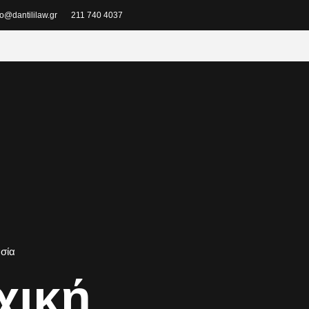
fo@dantililaw.gr
211 740 4037
ασία
χική